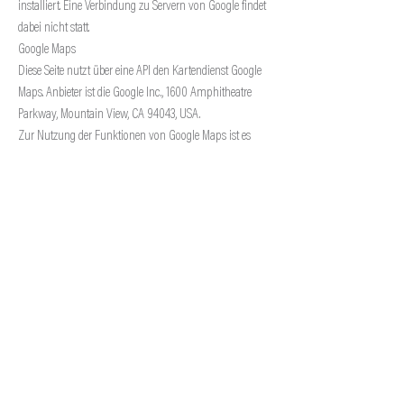
installiert. Eine Verbindung zu Servern von Google findet
dabei nicht statt.
Google Maps
Diese Seite nutzt über eine API den Kartendienst Google
Maps. Anbieter ist die Google Inc., 1600 Amphitheatre
Parkway, Mountain View, CA 94043, USA.
Zur Nutzung der Funktionen von Google Maps ist es
notwendig, Ihre IP Adresse zu speichern. Diese
Informationen werden in der Regel an einen Server von
Google in den USA übertragen und dort gespeichert. Der
Anbieter dieser Seite hat keinen Einfluss auf diese
Datenübertragung.
Die Nutzung von Google Maps erfolgt im Interesse einer
ansprechenden Darstellung unserer Online-Angebote
und an einer leichten Auffindbarkeit der von uns auf der
Website angegebenen Orte. Dies stellt ein berechtigtes
Interesse im Sinne von Art. 6 Abs. 1 lit. f DSGVO dar.
Mehr Informationen zum Umgang mit Nutzerdaten
finden Sie in der Datenschutzerklärung von