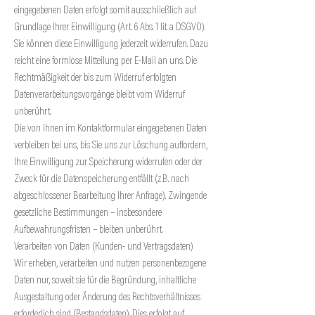
eingegebenen Daten erfolgt somit ausschließlich auf
Grundlage Ihrer Einwilligung (Art. 6 Abs. 1 lit. a DSGVO).
Sie können diese Einwilligung jederzeit widerrufen. Dazu
reicht eine formlose Mitteilung per E-Mail an uns. Die
Rechtmäßigkeit der bis zum Widerruf erfolgten
Datenverarbeitungsvorgänge bleibt vom Widerruf
unberührt.
Die von Ihnen im Kontaktformular eingegebenen Daten
verbleiben bei uns, bis Sie uns zur Löschung auffordern,
Ihre Einwilligung zur Speicherung widerrufen oder der
Zweck für die Datenspeicherung entfällt (z.B. nach
abgeschlossener Bearbeitung Ihrer Anfrage). Zwingende
gesetzliche Bestimmungen – insbesondere
Aufbewahrungsfristen – bleiben unberührt.
Verarbeiten von Daten (Kunden- und Vertragsdaten)
Wir erheben, verarbeiten und nutzen personenbezogene
Daten nur, soweit sie für die Begründung, inhaltliche
Ausgestaltung oder Änderung des Rechtsverhältnisses
erforderlich sind (Bestandsdaten). Dies erfolgt auf